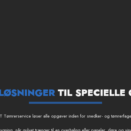
LØSNINGER
TIL SPECIELLE
T Tømrerservice løser alle opgaver inden for snedker- og tømrerfage
lbygning, når gulvet trænger til en overhaling eller paneler, døre og vi