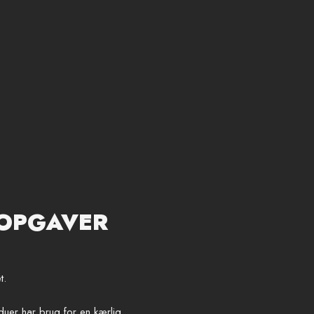
 OPGAVER
t.
nduer har brug for en kærlig