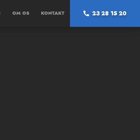
23 28 15 20
R
OM OS
KONTAKT