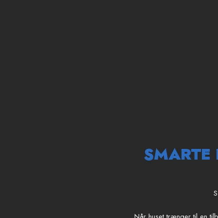
SMARTE 
S
Når huset trænger til en ti